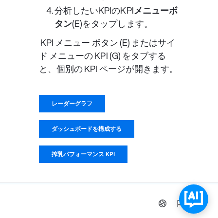
分析したいKPIの
KPIメニューボ
タン
(E)をタップします。
 KPI メニュー ボタン (E) またはサイ
ド メニューの KPI (G) をタブする
と、個別の KPI ページが開きます。
レーダーグラフ
ダッシュボードを構成する
搾乳パフォーマンス KPI
0%