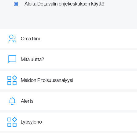
Aloita DeLavalin ohjekeskuksen käyttö
Oma tilini
Mitä uutta?
Maidon Pitoisuusanalyysi
Alerts
Lypsyjono