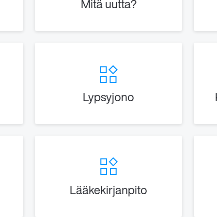
Mitä uutta?
Lypsyjono
Lääkekirjanpito