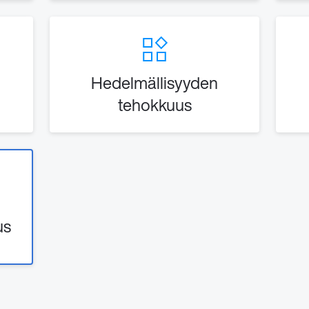
Hedelmällisyyden
tehokkuus
us