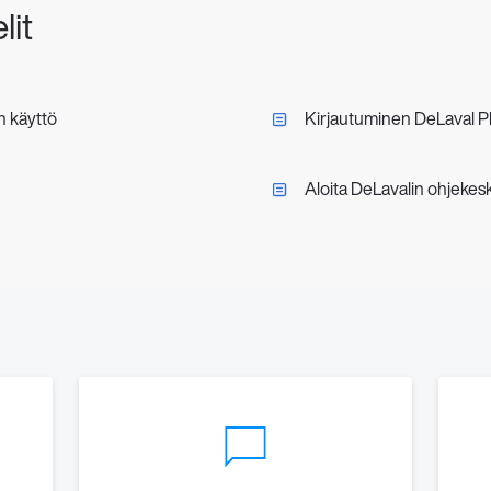
lit
n käyttö
Kirjautuminen DeLaval P
Aloita DeLavalin ohjekes