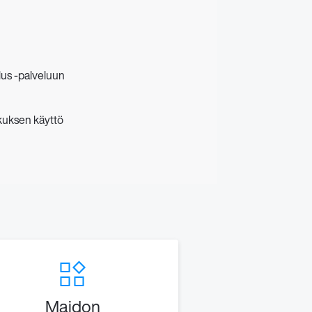
lus -palveluun
kuksen käyttö
Maidon