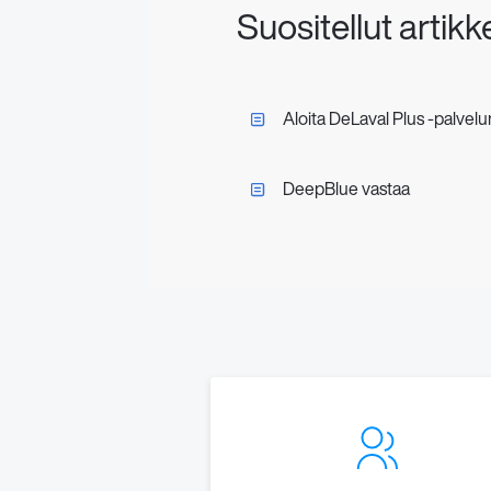
Suositellut artikke
Aloita DeLaval Plus -palvelu
DeepBlue vastaa