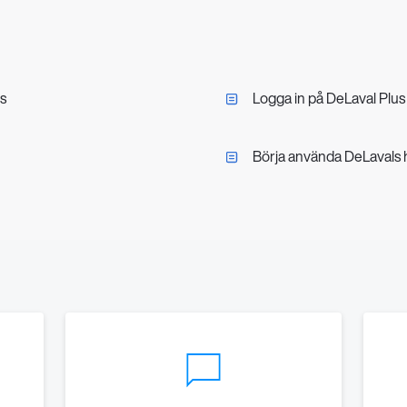
s
Logga in på DeLaval Plus
Börja använda DeLavals 